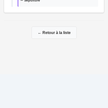
⚰️ Sépulture
← Retour à la liste
© 2026 La Genealogie de François
|
|
Propulsé par
Gene-Niegles
|
Administration