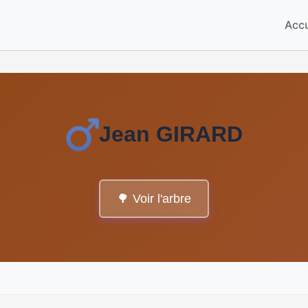
Accu
Jean GIRARD
🌳 Voir l'arbre