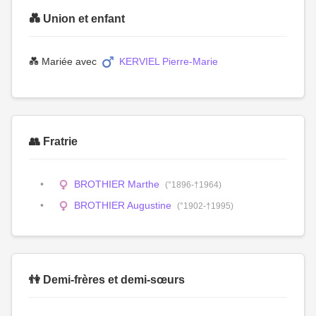
💑 Union et enfant
💑 Mariée avec
KERVIEL Pierre-Marie
👥 Fratrie
BROTHIER Marthe
(°1896-†1964)
BROTHIER Augustine
(°1902-†1995)
👫 Demi-frères et demi-sœurs