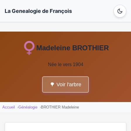
La Genealogie de François
Madeleine BROTHIER
Née le vers 1904
🌳 Voir l'arbre
Accueil
Généalogie
BROTHIER Madeleine