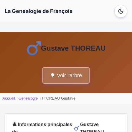
La Genealogie de François
Gustave THOREAU
🌳 Voir l'arbre
Accueil
Généalogie
THOREAU Gustave
👤 Informations principales
Gustave
de
THOREAU