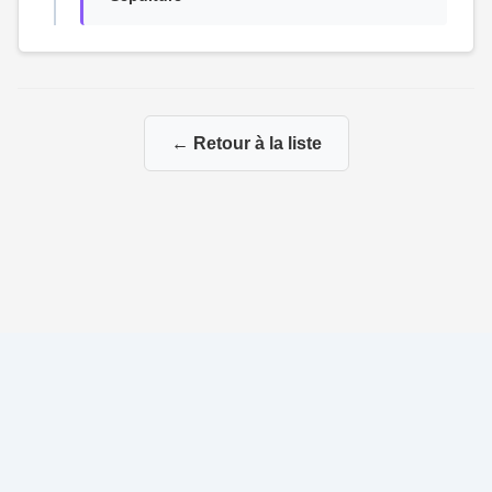
← Retour à la liste
© 2026 La Genealogie de François
|
|
Propulsé par
Gene-Niegles
|
Administration