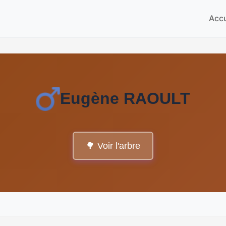
Accu
Eugène RAOULT
🌳 Voir l'arbre