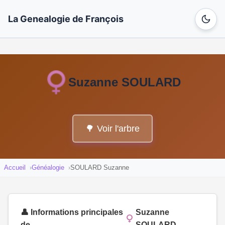
La Genealogie de François
Suzanne SOULARD
🌳 Voir l'arbre
Accueil
Généalogie
SOULARD Suzanne
👤 Informations principales
Suzanne
de
SOULARD