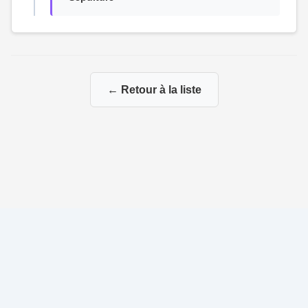
← Retour à la liste
© 2026 La Genealogie de François
|
|
Propulsé par
Gene-Niegles
|
Administration