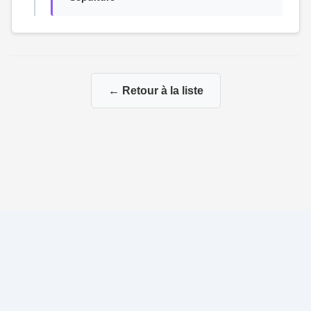
← Retour à la liste
© 2026 La Genealogie de François
|
|
Propulsé par
Gene-Niegles
|
Administration