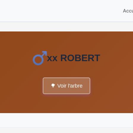
Accu
xx ROBERT
🌳 Voir l'arbre