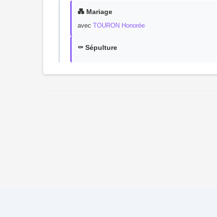
💑 Mariage
avec
TOURON Honorée
⚰️ Sépulture