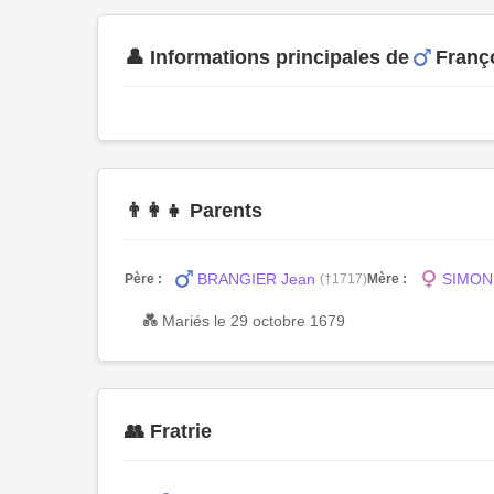
👤 Informations principales de
Franç
👨‍👩‍👧 Parents
BRANGIER Jean
SIMONE
Père :
(†1717)
Mère :
💑 Mariés le 29 octobre 1679
👥 Fratrie