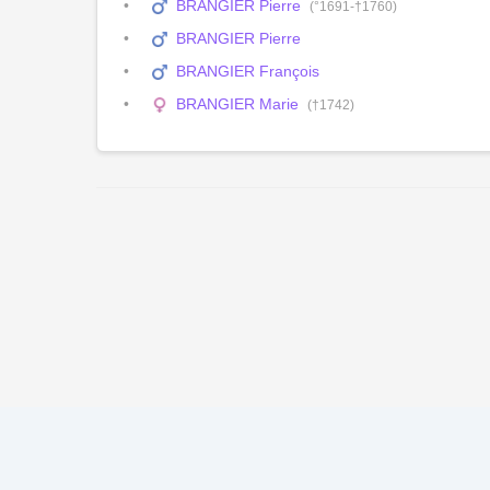
BRANGIER Pierre
(°1691-†1760)
BRANGIER Pierre
BRANGIER François
BRANGIER Marie
(†1742)