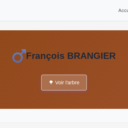
Accu
François BRANGIER
🌳 Voir l'arbre