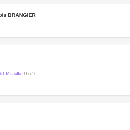
ois BRANGIER
T Michelle
(†1724)