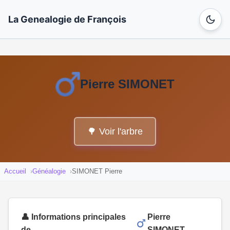
La Genealogie de François
Pierre SIMONET
🌳 Voir l'arbre
Accueil
Généalogie
SIMONET Pierre
👤 Informations principales
Pierre
de
SIMONET