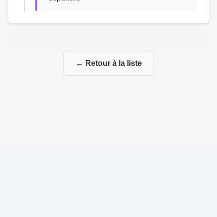
← Retour à la liste
© 2026 La Genealogie de François
|
|
Propulsé par
Gene-Niegles
|
Administration