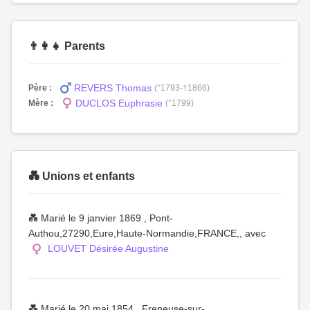
👨‍👩‍👧 Parents
REVERS Thomas
Père :
(°1793-†1866)
DUCLOS Euphrasie
Mère :
(°1799)
💑 Unions et enfants
💑 Marié le 9 janvier 1869 , Pont-
Authou,27290,Eure,Haute-Normandie,FRANCE,, avec
LOUVET Désirée Augustine
💑 Marié le 20 mai 1854 , Freneuse-sur-