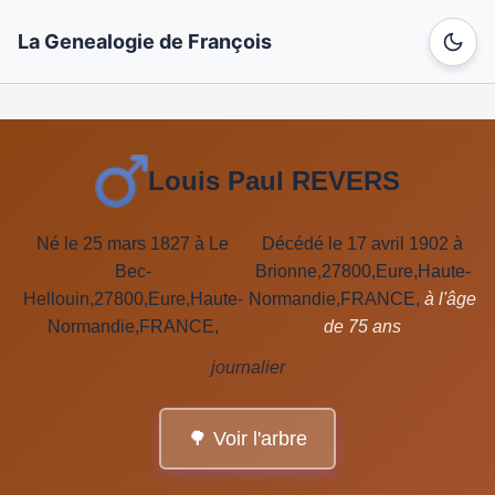
La Genealogie de François
Louis Paul REVERS
Né le 25 mars 1827 à Le
Décédé le 17 avril 1902 à
Bec-
Brionne,27800,Eure,Haute-
Hellouin,27800,Eure,Haute-
Normandie,FRANCE,
à l'âge
Normandie,FRANCE,
de 75 ans
journalier
🌳 Voir l'arbre