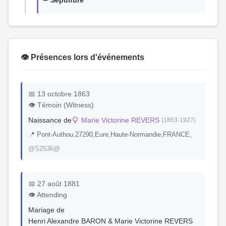
⚰️ Sépulture
👁️ Présences lors d'événements
📅 13 octobre 1863
👁️ Témoin (Witness)
Naissance de
Marie Victorine REVERS
(1863-1927)
📍 Pont-Authou,27290,Eure,Haute-Normandie,FRANCE,
@S2536@
📅 27 août 1881
👁️ Attending
Mariage de
Henri Alexandre BARON & Marie Victorine REVERS