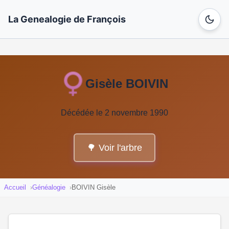
La Genealogie de François
Gisèle BOIVIN
Décédée le 2 novembre 1990
🌳 Voir l'arbre
Accueil
Généalogie
BOIVIN Gisèle