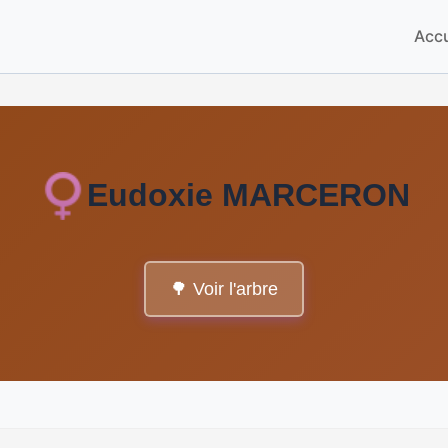
Accu
Eudoxie MARCERON
🌳 Voir l'arbre