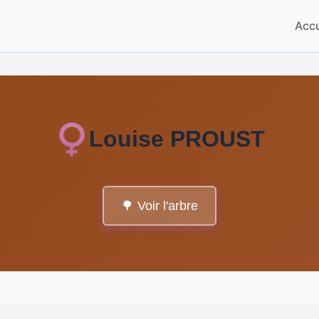
Accu
Louise PROUST
🌳 Voir l'arbre