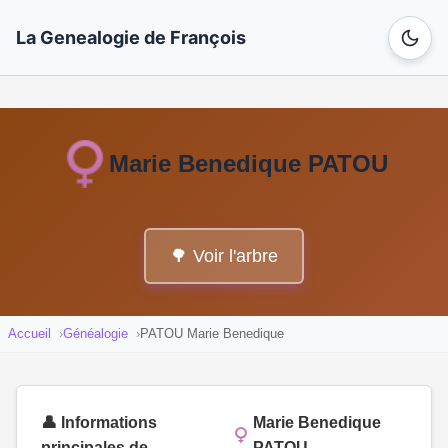
La Genealogie de François
Marie Benedique PATOU
🌳 Voir l'arbre
Accueil
Généalogie
PATOU Marie Benedique
👤 Informations
Marie Benedique
principales de
PATOU