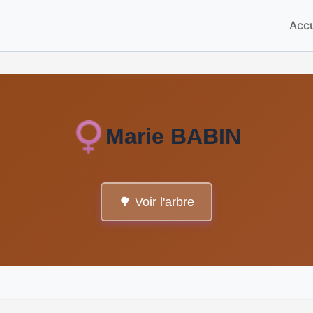
Accu
Marie BABIN
🌳 Voir l'arbre