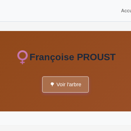
Accu
Françoise PROUST
🌳 Voir l'arbre