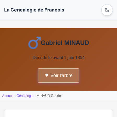
La Genealogie de François
Gabriel MINAUD
Décédé le avant 1 juin 1854
🌳 Voir l'arbre
Accueil
Généalogie
MINAUD Gabriel