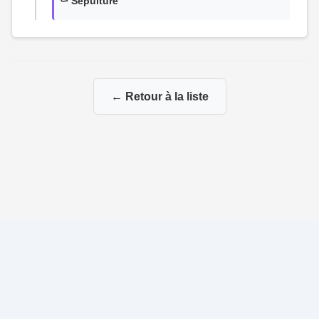
⚰️ Sépulture
← Retour à la liste
© 2026 La Genealogie de François
|
|
Propulsé par
Gene-Niegles
|
Administration