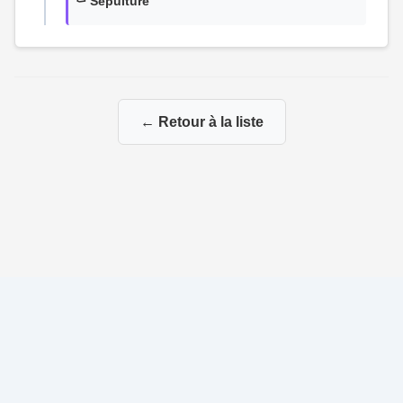
⚰️ Sépulture
← Retour à la liste
© 2026 La Genealogie de François
|
|
Propulsé par
Gene-Niegles
|
Administration