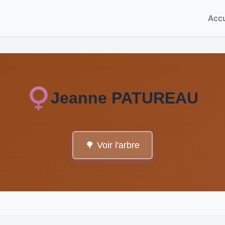
Accu
Jeanne PATUREAU
🌳 Voir l'arbre