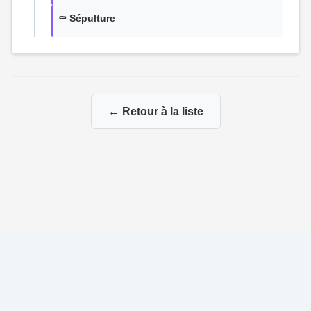
⚰️ Sépulture
← Retour à la liste
© 2026 La Genealogie de François
|
|