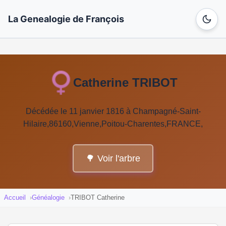
La Genealogie de François
Catherine TRIBOT
Décédée le 11 janvier 1816 à Champagné-Saint-
Hilaire,86160,Vienne,Poitou-Charentes,FRANCE,
🌳 Voir l'arbre
Accueil
Généalogie
TRIBOT Catherine