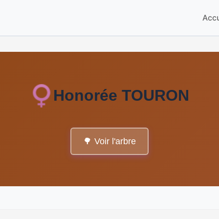
Accu
Honorée TOURON
🌳 Voir l'arbre