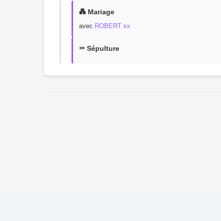
💑 Mariage
avec
ROBERT xx
⚰️ Sépulture