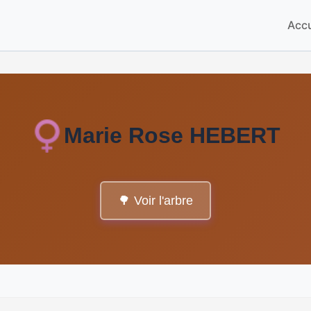
Accu
Marie Rose HEBERT
🌳 Voir l'arbre