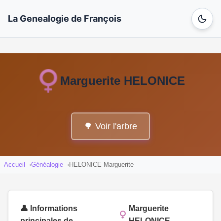
La Genealogie de François
Marguerite HELONICE
🌳 Voir l'arbre
Accueil
Généalogie
HELONICE Marguerite
👤 Informations
Marguerite
principales de
HELONICE