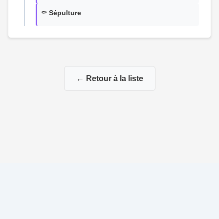
⚰️ Sépulture
← Retour à la liste
© 2026 La Genealogie de François
|
|