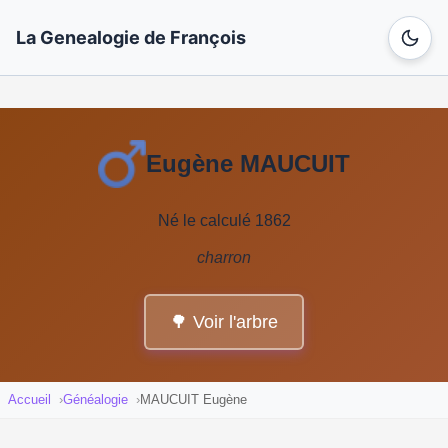
La Genealogie de François
Eugène MAUCUIT
Né le calculé 1862
charron
🌳 Voir l'arbre
Accueil
Généalogie
MAUCUIT Eugène