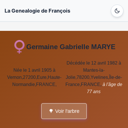
La Genealogie de François
Germaine Gabrielle MARYE
Décédée le 12 avril 1982 à
Née le 1 avril 1905 à
Mantes-la-
Vernon,27200,Eure,Haute-
Jolie,78200,Yvelines,Île-de-
Normandie,FRANCE,
France,FRANCE,
à l'âge de
77 ans
🌳 Voir l'arbre