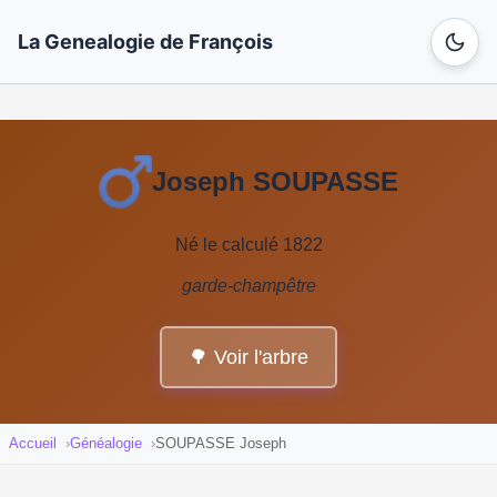
La Genealogie de François
Joseph SOUPASSE
Né le calculé 1822
garde-champêtre
🌳 Voir l'arbre
Accueil
Généalogie
SOUPASSE Joseph