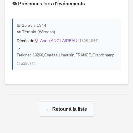
👁️ Présences lors d'événements
📅 25 avril 1944
👁️ Témoin (Witness)
Décès de
Anna ANGLAIREAU
(1868-1944)
📍
Treignac,19260,Corrèze,Limousin,FRANCE,Grandchamp
@S2987@
← Retour à la liste