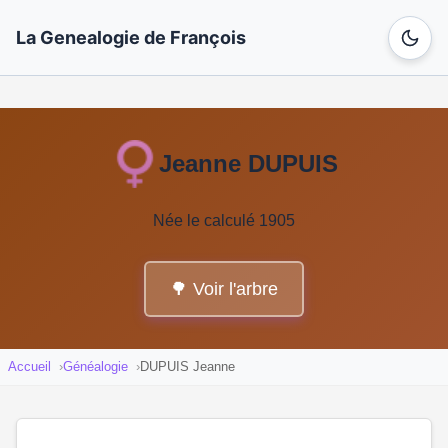
La Genealogie de François
Jeanne DUPUIS
Née le calculé 1905
🌳 Voir l'arbre
Accueil
Généalogie
DUPUIS Jeanne