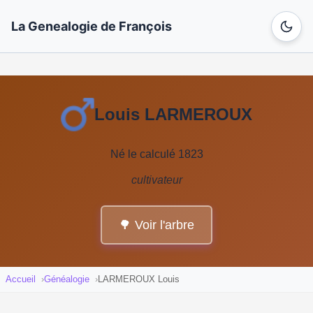
La Genealogie de François
Louis LARMEROUX
Né le calculé 1823
cultivateur
🌳 Voir l'arbre
Accueil
Généalogie
LARMEROUX Louis