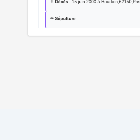
✝️ Décès
, 15 juin 2000 à Houdain,62150,Pa
⚰️ Sépulture