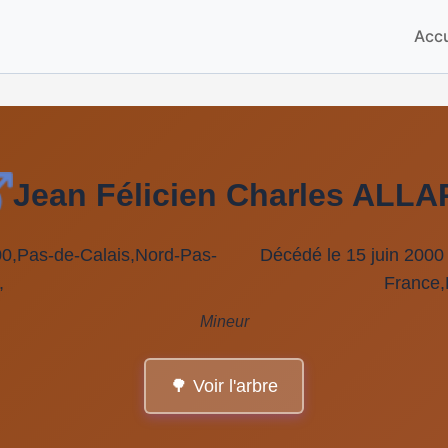
Accu
Jean Félicien Charles ALL
700,Pas-de-Calais,Nord-Pas-
Décédé le 15 juin 2000
,
France
Mineur
🌳 Voir l'arbre