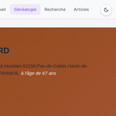
eil
Généalogie
Recherche
Articles
ARD
 à Houdain,62150,Pas-de-Calais,Hauts-de-
,FRANCE,
à l'âge de 67 ans