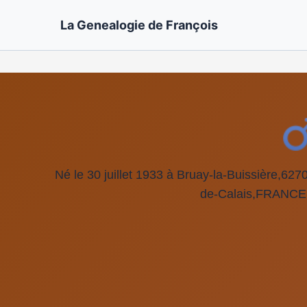
La Genealogie de François
Né le 30 juillet 1933 à Bruay-la-Buissière,62
de-Calais,FRANCE