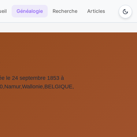
eil
Généalogie
Recherche
Articles
E
e le 24 septembre 1853 à
00,Namur,Wallonie,BELGIQUE,