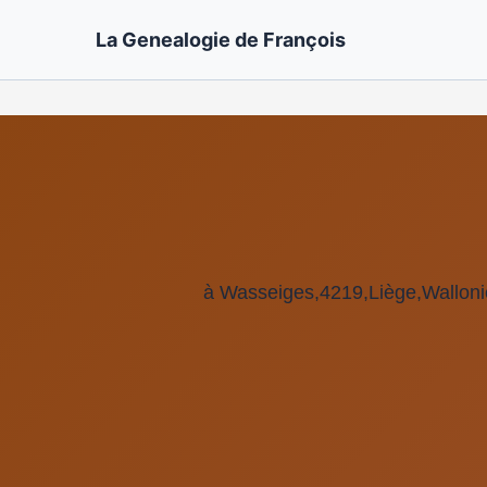
La Genealogie de François
à Wasseiges,4219,Liège,Wallo