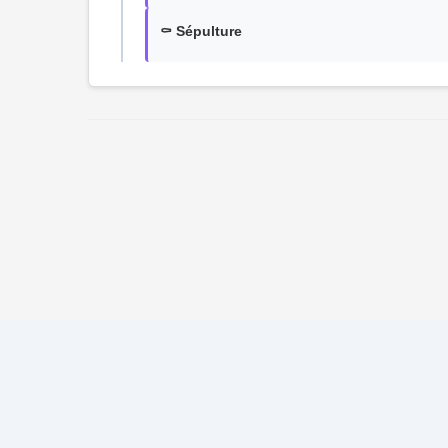
⚰️ Sépulture
© 2026