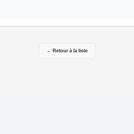
← Retour à la liste
 La Genealogie de François
|
|
Propulsé par
Gene-Niegles
|
Adminis