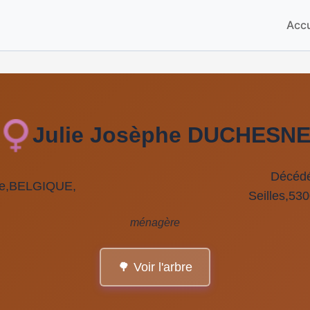
Accu
Julie Josèphe DUCHESN
Décédé
nie,BELGIQUE,
Seilles,53
ménagère
🌳 Voir l'arbre