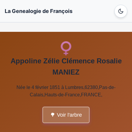
La Genealogie de François
Appoline Zélie Clémence Rosalie
MANIEZ
Née le 4 février 1851 à Lumbres,62380,Pas-de-
Calais,Hauts-de-France,FRANCE,
🌳 Voir l'arbre