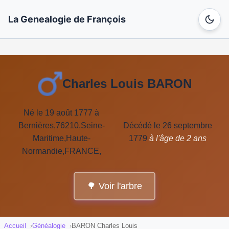
La Genealogie de François
Charles Louis BARON
Né le 19 août 1777 à
Bernières,76210,Seine-
Décédé le 26 septembre
Maritime,Haute-
1779
à l'âge de 2 ans
Normandie,FRANCE,
🌳 Voir l'arbre
Accueil
Généalogie
BARON Charles Louis