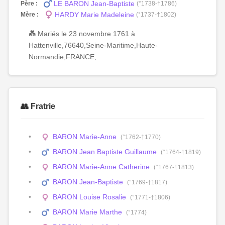
LE BARON Jean-Baptiste
Père :
(°1738-†1786)
HARDY Marie Madeleine
Mère :
(°1737-†1802)
💑 Mariés le 23 novembre 1761 à
Hattenville,76640,Seine-Maritime,Haute-
Normandie,FRANCE,
👥 Fratrie
BARON Marie-Anne
(°1762-†1770)
BARON Jean Baptiste Guillaume
(°1764-†1819)
BARON Marie-Anne Catherine
(°1767-†1813)
BARON Jean-Baptiste
(°1769-†1817)
BARON Louise Rosalie
(°1771-†1806)
BARON Marie Marthe
(°1774)