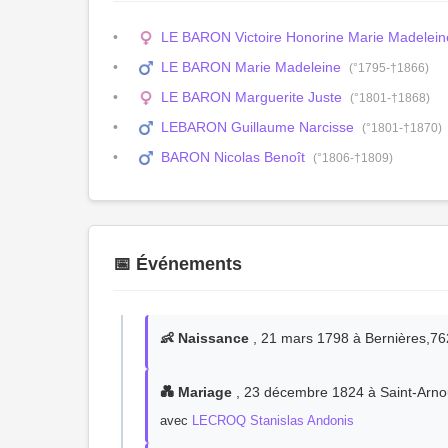
LE BARON Victoire Honorine Marie Madelein
LE BARON Marie Madeleine
(°1795-†1866)
LE BARON Marguerite Juste
(°1801-†1868)
LEBARON Guillaume Narcisse
(°1801-†1870)
BARON Nicolas Benoît
(°1806-†1809)
📅 Événements
👶 Naissance
, 21 mars 1798 à Bernières,7
💑 Mariage
, 23 décembre 1824 à Saint-Arn
avec
LECROQ Stanislas Andonis