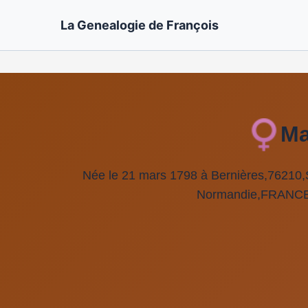
La Genealogie de François
Ma
Née le 21 mars 1798 à Bernières,76210,
Normandie,FRANCE