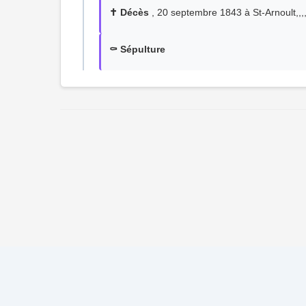
✝️ Décès
, 20 septembre 1843 à St-Arnoult,,,,
⚰️ Sépulture