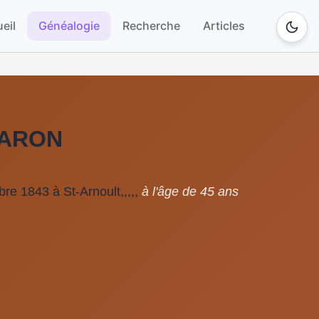
eil
Généalogie
Recherche
Articles
 BARON
e 1843 à St-Arnoult,,,,,
à l'âge de 45 ans