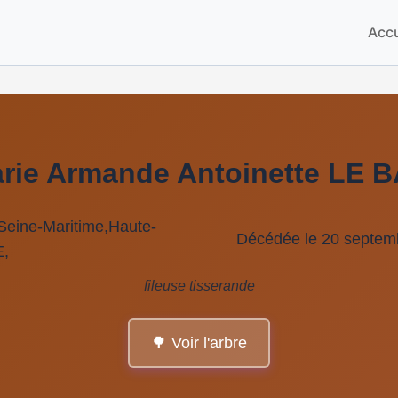
Accu
rie Armande Antoinette LE
Seine-Maritime,Haute-
Décédée le 20 septembr
,
fileuse tisserande
🌳 Voir l'arbre