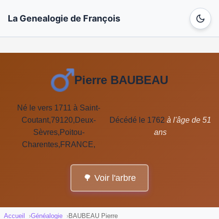
La Genealogie de François
Pierre BAUBEAU
Né le vers 1711 à Saint-
Coutant,79120,Deux-
Décédé le 1762
à l'âge de 51
Sèvres,Poitou-
ans
Charentes,FRANCE,
🌳 Voir l'arbre
Accueil
Généalogie
BAUBEAU Pierre