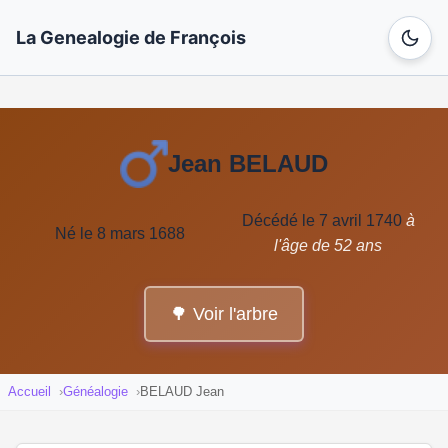
La Genealogie de François
Jean BELAUD
Décédé le 7 avril 1740
à
Né le 8 mars 1688
l'âge de 52 ans
🌳 Voir l'arbre
Accueil
Généalogie
BELAUD Jean