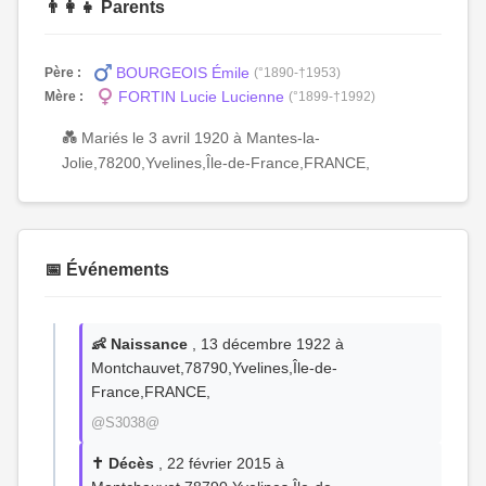
👨‍👩‍👧 Parents
BOURGEOIS Émile
Père :
(°1890-†1953)
FORTIN Lucie Lucienne
Mère :
(°1899-†1992)
💑 Mariés le 3 avril 1920 à Mantes-la-
Jolie,78200,Yvelines,Île-de-France,FRANCE,
📅 Événements
👶 Naissance
, 13 décembre 1922 à
Montchauvet,78790,Yvelines,Île-de-
France,FRANCE,
@S3038@
✝️ Décès
, 22 février 2015 à