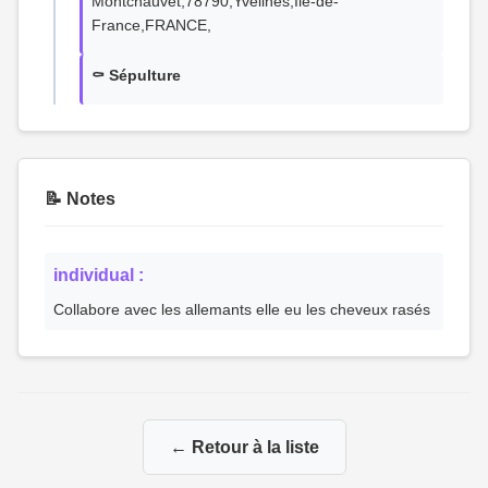
Montchauvet,78790,Yvelines,Île-de-
France,FRANCE,
⚰️ Sépulture
📝 Notes
individual :
Collabore avec les allemants elle eu les cheveux rasés
← Retour à la liste