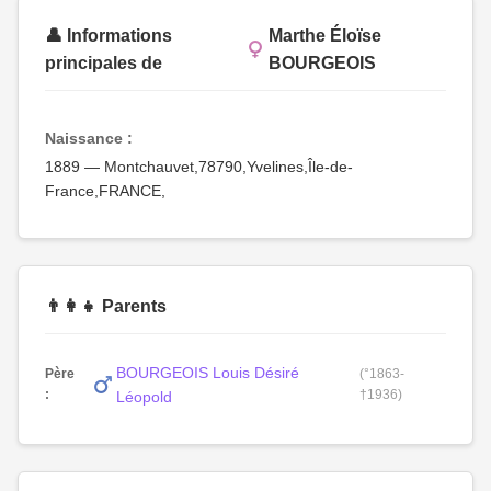
👤 Informations
Marthe Éloïse
principales de
BOURGEOIS
Naissance :
1889 — Montchauvet,78790,Yvelines,Île-de-
France,FRANCE,
👨‍👩‍👧 Parents
BOURGEOIS Louis Désiré
Père
(°1863-
:
†1936)
Léopold