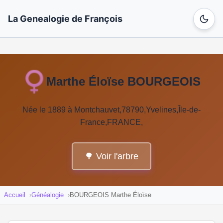
La Genealogie de François
Marthe Éloïse BOURGEOIS
Née le 1889 à Montchauvet,78790,Yvelines,Île-de-
France,FRANCE,
🌳 Voir l'arbre
Accueil
Généalogie
BOURGEOIS Marthe Éloïse