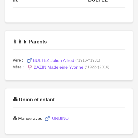
👨‍👩‍👧 Parents
BULTEZ Julien Alfred
Père :
(°1916-†1981)
BAZIN Madeleine Yvonne
Mère :
(°1922-†2016)
💑 Union et enfant
💑 Mariée avec
URBINO