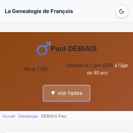
La Genealogie de François
Paul DEBIAIS
Décédé le 7 juin 1830
à l'âge
Né le 1750
de 80 ans
🌳 Voir l'arbre
Accueil
Généalogie
DEBIAIS Paul