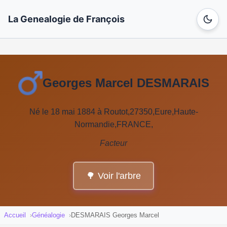
La Genealogie de François
Georges Marcel DESMARAIS
Né le 18 mai 1884 à Routot,27350,Eure,Haute-
Normandie,FRANCE,
Facteur
🌳 Voir l'arbre
Accueil
Généalogie
DESMARAIS Georges Marcel