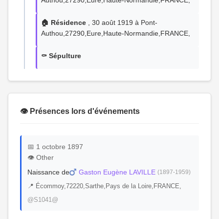
Authou,27290,Eure,Haute-Normandie,FRANCE,
🏠 Résidence
, 30 août 1919 à Pont-
Authou,27290,Eure,Haute-Normandie,FRANCE,
⚰️ Sépulture
👁️ Présences lors d'événements
📅 1 octobre 1897
👁️ Other
Naissance de
Gaston Eugène LAVILLE
(1897-1959)
📍 Écommoy,72220,Sarthe,Pays de la Loire,FRANCE,
@S1041@