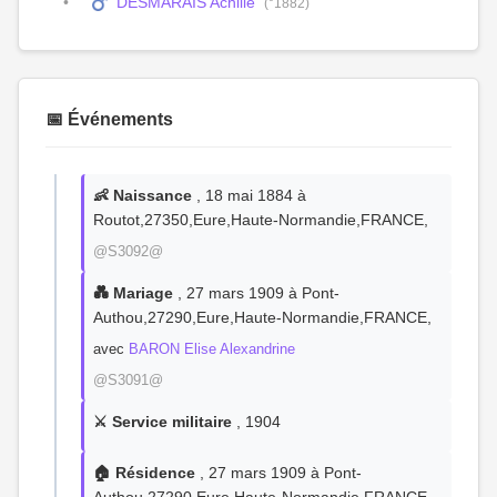
DESMARAIS Achille
(°1882)
📅 Événements
👶 Naissance
, 18 mai 1884 à
Routot,27350,Eure,Haute-Normandie,FRANCE,
@S3092@
💑 Mariage
, 27 mars 1909 à Pont-
Authou,27290,Eure,Haute-Normandie,FRANCE,
avec
BARON Elise Alexandrine
@S3091@
⚔️ Service militaire
, 1904
🏠 Résidence
, 27 mars 1909 à Pont-