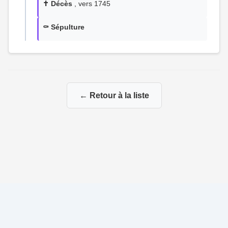
✝️ Décès
, vers 1745
⚰️ Sépulture
← Retour à la liste