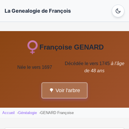
La Genealogie de François
Françoise GENARD
Décédée le vers 1745
à l'âge
Née le vers 1697
de 48 ans
🌳 Voir l'arbre
Accueil
Généalogie
GENARD Françoise