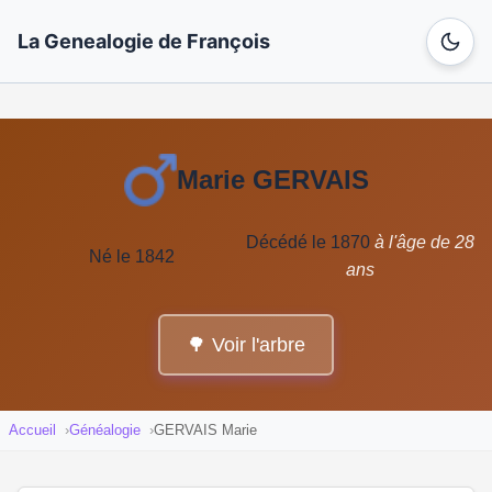
La Genealogie de François
Marie GERVAIS
Décédé le 1870
à l'âge de 28
Né le 1842
ans
🌳 Voir l'arbre
Accueil
Généalogie
GERVAIS Marie