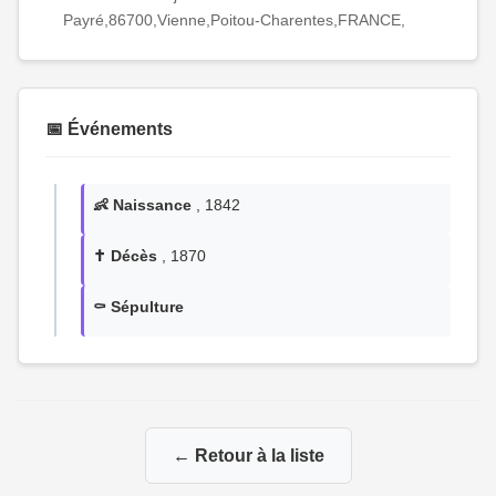
Payré,86700,Vienne,Poitou-Charentes,FRANCE,
📅 Événements
👶 Naissance
, 1842
✝️ Décès
, 1870
⚰️ Sépulture
← Retour à la liste