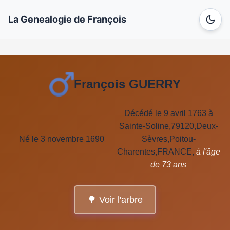
La Genealogie de François
François GUERRY
Décédé le 9 avril 1763 à
Sainte-Soline,79120,Deux-
Né le 3 novembre 1690
Sèvres,Poitou-
Charentes,FRANCE,
à l'âge
de 73 ans
🌳 Voir l'arbre