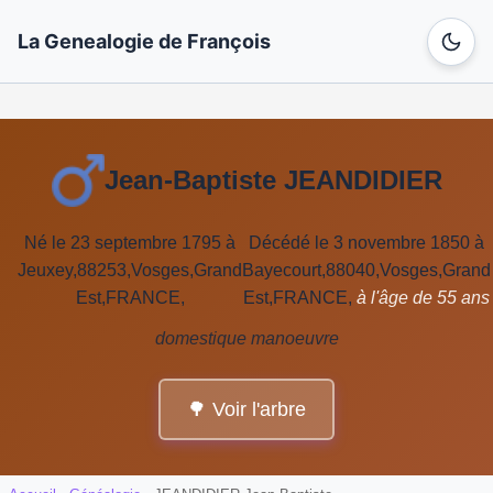
La Genealogie de François
Jean-Baptiste JEANDIDIER
Né le 23 septembre 1795 à
Décédé le 3 novembre 1850 à
Jeuxey,88253,Vosges,Grand
Bayecourt,88040,Vosges,Grand
Est,FRANCE,
Est,FRANCE,
à l'âge de 55 ans
domestique manoeuvre
🌳 Voir l'arbre