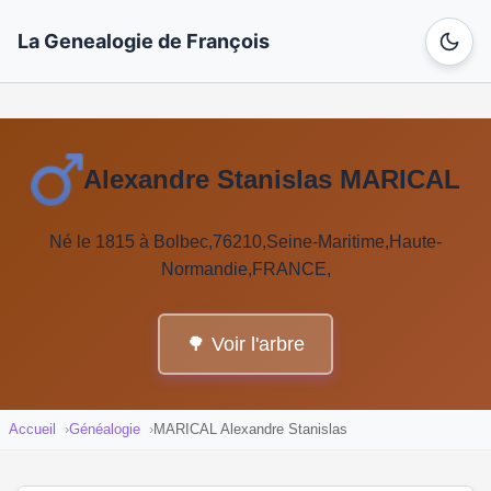
La Genealogie de François
Alexandre Stanislas MARICAL
Né le 1815 à Bolbec,76210,Seine-Maritime,Haute-
Normandie,FRANCE,
🌳 Voir l'arbre
Accueil
Généalogie
MARICAL Alexandre Stanislas