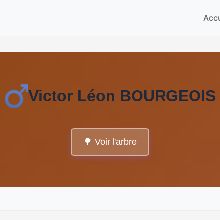
Accu
Victor Léon BOURGEOIS
🌳 Voir l'arbre